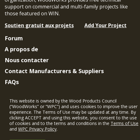
support on commercial and multi-family projects like
those featured on WIN.
Soutien gratuit aux projets
Add Your Project
Forum
A propos de
Nous contacter
Contact Manufacturers & Suppliers
FAQs
Member Benefits & Eligibility
This website is owned by the Wood Products Council
Project Eligibility Requirements
(“WoodWorks” or “WPC”) and uses cookies to improve the user
experience. The Terms of Use may be updated at any time. By
Politique de confidentialité
|
Conditions
clicking ACCEPT and using this website, you consent to the use
d'utilisation
of cookies and to the terms and conditions in the
Terms of Use
and
WPC Privacy Policy
.