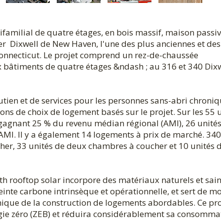
familial de quatre étages, en bois massif, maison passiv
er Dixwell de New Haven, l'une des plus anciennes et des
nnecticut. Le projet comprend un rez-de-chaussée
 bâtiments de quatre étages &ndash ; au 316 et 340 Dix
tien et de services pour les personnes sans-abri chroni
ons de choix de logement basés sur le projet. Sur les 55 
 gagnant 25 % du revenu médian régional (AMI), 26 unité
l'AMI. Il y a également 14 logements à prix de marché. 34
er, 33 unités de deux chambres à coucher et 10 unités 
 rooftop solar incorpore des matériaux naturels et sai
einte carbone intrinsèque et opérationnelle, et sert de m
nomique de la construction de logements abordables. Ce pro
rgie zéro (ZEB) et réduira considérablement sa consomma