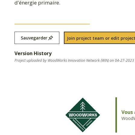
d'énergie primaire.
Sauvegarder
Join project team or edit project
Version History
Project uploaded by WoodWorks Innovation Network (WIN) on 04-27-2023
Vous 
WoodWo