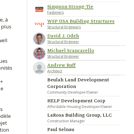
Simpson Strong-Tie
Fasteners
e, à
WSP USA Building Structures
 plus
Structural Engineers
David J. Odeh
well
Structural Engineer
Michael Scancarello
Structural Engineer
ques
Andrew Ruff
unités
Architect
s
Beulah Land Development
0+
Corporation
de
Community Developer/Owner
HELP Development Corp
Affordable Housing Developer/Owner
ns
LaRosa Building Group, LLC
odèle
Construction Manager
jet
Paul Selnau
tion