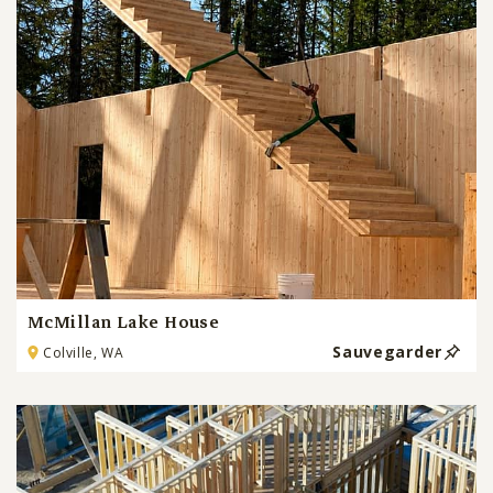
McMillan Lake House
Sauvegarder
Colville, WA