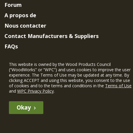
Forum
A propos de
Nous contacter
Contact Manufacturers & Suppliers
FAQs
Member Benefits & Eligibility
This website is owned by the Wood Products Council
Project Eligibility Requirements
(“WoodWorks” or “WPC”) and uses cookies to improve the user
experience. The Terms of Use may be updated at any time. By
Politique de confidentialité
|
Conditions
clicking ACCEPT and using this website, you consent to the use
d'utilisation
of cookies and to the terms and conditions in the
Terms of Use
and
WPC Privacy Policy
.
Okay
The WIN member profile information provided by this site is for
informational purposes only and WoodWorks does not endorse or
recommend any particular WIN member or any WIN member’s company
of projects.
© 2026 WoodWorks.