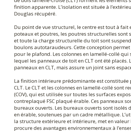
de bois lamellé-croisé (CLT) forment les éléments 
finition apparente. L’isolation est située à l’extér
Douglas récupéré.
Du point de vue structurel, le centre est tout à fai
poteaux et poutres, les poutres structurelles sont
et toute la charge structurelle du toit sont suspen
boulons autotaraudeurs. Cette conception permet
pour le plafond. Les colonnes en lamellé-collé qu
lequel les panneaux de toit en CLT ont été placés.
panneaux en CLT, mais assure un joint sans espace 
La finition intérieure prédominante est constituée
CLT. Le CLT et les colonnes en lamellé-collé sont 
(COV), qui est utilisée sur toutes les surfaces ex
contreplaqué FSC plaqué érable. Ces panneaux sont 
bureaux ouverts. Les bureaux ouverts sont isolés du
en érable, soutenues par un cadre métallique. L’uti
la structure extérieure et intérieure, met en valeur
procure des avantages environnementaux à l’ense