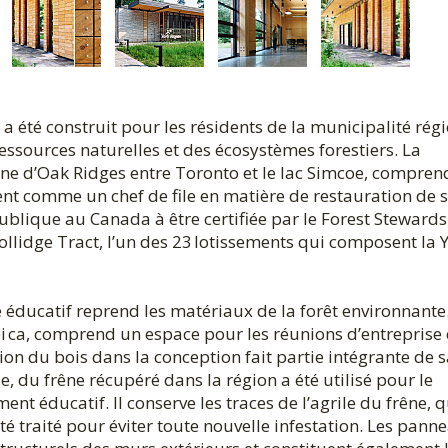
 a été construit pour les résidents de la municipalité rég
ressources naturelles et des écosystèmes forestiers. La
ine d’Oak Ridges entre Toronto et le lac Simcoe, compren
nt comme un chef de file en matière de restauration de s
 publique au Canada à être certifiée par le Forest Steward
Hollidge Tract, l’un des 23 lotissements qui composent la 
e éducatif reprend les matériaux de la forêt environnante
pi ca, comprend un espace pour les réunions d’entreprise e
n du bois dans la conception fait partie intégrante de s
e, du frêne récupéré dans la région a été utilisé pour le
t éducatif. Il conserve les traces de l’agrile du frêne, q
été traité pour éviter toute nouvelle infestation. Les pann