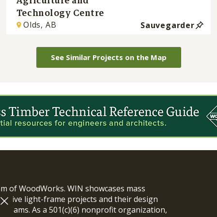
Agriculture and
Technology Centre
Olds, AB
Sauvegarder
See Similar Projects on the Map
ram of WoodWorks. WIN showcases mass
vative light-frame projects and their design
n teams. As a 501(c)(6) nonprofit organization,