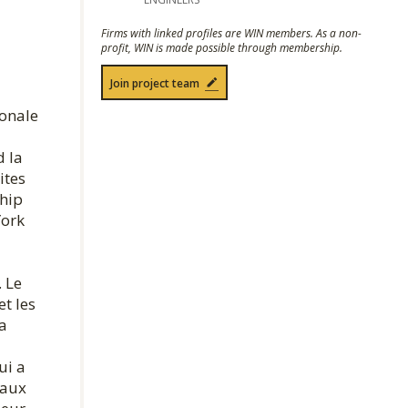
Firms with linked profiles are WIN members. As a non-
profit, WIN is made possible through membership.
Join project team
ionale
d la
ites
ship
York
. Le
t les
a
ui a
eaux