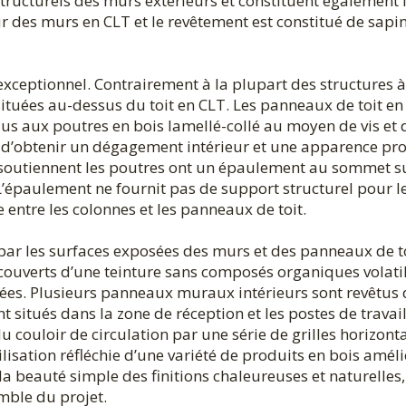
structurels des murs extérieurs et constituent également 
ieur des murs en CLT et le revêtement est constitué de sapi
t exceptionnel. Contrairement à la plupart des structures à
 situées au-dessus du toit en CLT. Les panneaux de toit en
dus aux poutres en bois lamellé-collé au moyen de vis et 
 d’obtenir un dégagement intérieur et une apparence pr
i soutiennent les poutres ont un épaulement au sommet s
 L’épaulement ne fournit pas de support structurel pour l
entre les colonnes et les panneaux de toit.
 par les surfaces exposées des murs et des panneaux de t
recouverts d’une teinture sans composés organiques volati
posées. Plusieurs panneaux muraux intérieurs sont revêtus
situés dans la zone de réception et les postes de travai
 couloir de circulation par une série de grilles horizont
lisation réfléchie d’une variété de produits en bois amél
 la beauté simple des finitions chaleureuses et naturelles,
mble du projet.