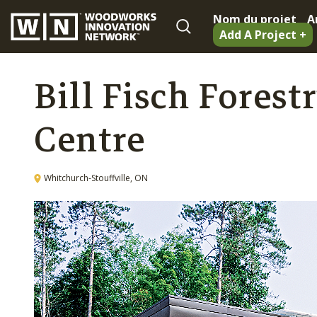
Nom du projet
A
Add A Project +
Bill Fisch Fores
Centre
Whitchurch-Stouffville, ON