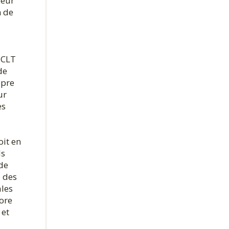
leur
n de
 CLT
de
opre
ur
es
oit en
ls
 de
l des
ales
iore
 et