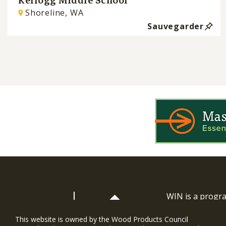
Kellogg Middle School
Shoreline, WA
Sauvegarder
WIN is a prog
timber and inno
and constructio
This website is owned by the Wood Products Council