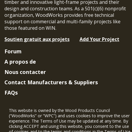
timber and innovative light-frame projects and their
design and construction teams. As a 501(c)(6) nonprofit
organization, WoodWorks provides free technical
support on commercial and multi-family projects like
those featured on WIN.
Soutien gratuit aux projets
Add Your Project
Forum
A propos de
Nous contacter
Contact Manufacturers & Suppliers
FAQs
Member Benefits & Eligibility
This website is owned by the Wood Products Council
Project Eligibility Requirements
(“WoodWorks” or “WPC”) and uses cookies to improve the user
experience. The Terms of Use may be updated at any time. By
Politique de confidentialité
|
Conditions
clicking ACCEPT and using this website, you consent to the use
d'utilisation
of cookies and to the terms and conditions in the
Terms of Use