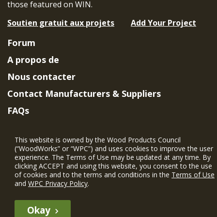
those featured on WIN.
Soutien gratuit aux projets
Add Your Project
Forum
A propos de
Nous contacter
Contact Manufacturers & Suppliers
FAQs
Member Benefits & Eligibility
This website is owned by the Wood Products Council
Project Eligibility Requirements
(“WoodWorks” or “WPC”) and uses cookies to improve the user
experience. The Terms of Use may be updated at any time. By
Politique de confidentialité
|
Conditions
clicking ACCEPT and using this website, you consent to the use
d'utilisation
of cookies and to the terms and conditions in the
Terms of Use
and
WPC Privacy Policy
.
Okay