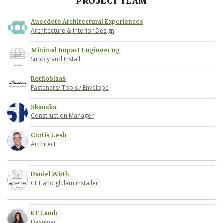
PROJECT TEAM
Anecdote Architectural Experiences
Architecture & Interior Design
Minimal Impact Engineering
Supply and Install
Rothoblaas
Fasteners/ Tools / Envelope
Skanska
Construction Manager
Curtis Lesh
Architect
Daniel Wirth
CLT and glulam installer
KT Lamb
Designer