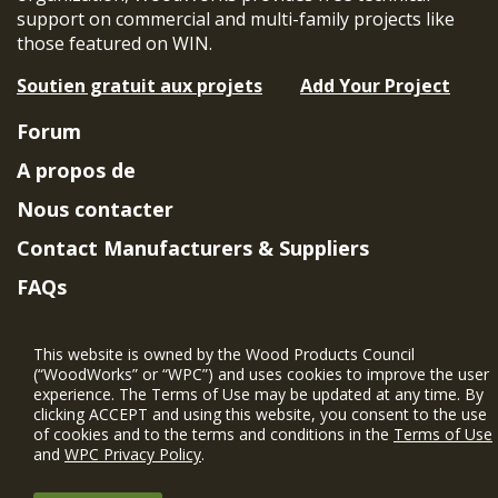
support on commercial and multi-family projects like
those featured on WIN.
Soutien gratuit aux projets
Add Your Project
Forum
A propos de
Nous contacter
Contact Manufacturers & Suppliers
FAQs
Member Benefits & Eligibility
This website is owned by the Wood Products Council
Project Eligibility Requirements
(“WoodWorks” or “WPC”) and uses cookies to improve the user
experience. The Terms of Use may be updated at any time. By
Politique de confidentialité
|
Conditions
clicking ACCEPT and using this website, you consent to the use
d'utilisation
of cookies and to the terms and conditions in the
Terms of Use
and
WPC Privacy Policy
.