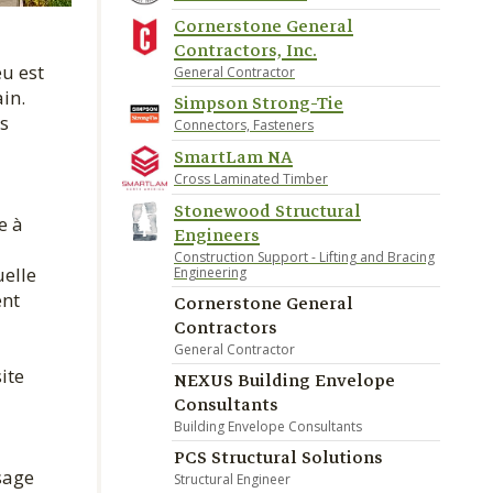
Cornerstone General
Contractors, Inc.
eu est
General Contractor
in.
Simpson Strong-Tie
s
Connectors, Fasteners
SmartLam NA
Cross Laminated Timber
Stonewood Structural
e à
Engineers
Construction Support - Lifting and Bracing
uelle
Engineering
ent
Cornerstone General
Contractors
General Contractor
ite
NEXUS Building Envelope
Consultants
Building Envelope Consultants
PCS Structural Solutions
sage
Structural Engineer