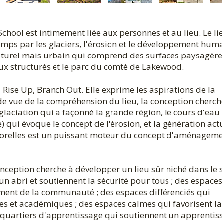
hool est intimement liée aux personnes et au lieu. Le li
emps par les glaciers, l'érosion et le développement huma
 naturel mais urbain qui comprend des surfaces paysagère
eux structurés et le parc du comté de Lakewood.
, Rise Up, Branch Out. Elle exprime les aspirations de la
e vue de la compréhension du lieu, la conception cherch
 glaciation qui a façonné la grande région, le cours d'eau
 qui évoque le concept de l'érosion, et la génération act
porelles est un puissant moteur du concept d'aménagem
ception cherche à développer un lieu sûr niché dans le s
 un abri et soutiennent la sécurité pour tous ; des espaces
ent de la communauté ; des espaces différenciés qui
ales et académiques ; des espaces calmes qui favorisent la
es quartiers d'apprentissage qui soutiennent un apprentis