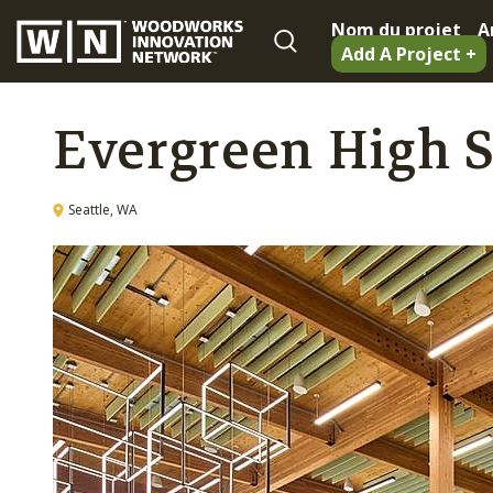
Nom du projet
A
Add A Project +
Evergreen High 
Seattle, WA