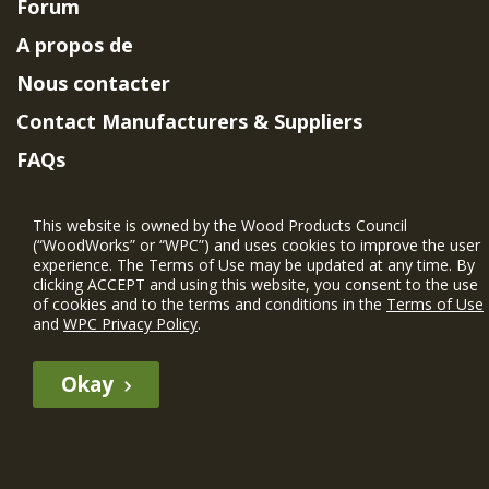
Forum
A propos de
Nous contacter
Contact Manufacturers & Suppliers
FAQs
Member Benefits & Eligibility
This website is owned by the Wood Products Council
Project Eligibility Requirements
(“WoodWorks” or “WPC”) and uses cookies to improve the user
experience. The Terms of Use may be updated at any time. By
Politique de confidentialité
|
Conditions
clicking ACCEPT and using this website, you consent to the use
d'utilisation
of cookies and to the terms and conditions in the
Terms of Use
and
WPC Privacy Policy
.
Okay
The WIN member profile information provided by this site is for
informational purposes only and WoodWorks does not endorse or
recommend any particular WIN member or any WIN member’s company
of projects.
© 2026 WoodWorks.