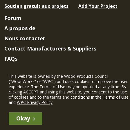
Soutien gratuit aux projets
Add Your Project
Forum
A propos de
Nous contacter
Contact Manufacturers & Suppliers
FAQs
Member Benefits & Eligibility
This website is owned by the Wood Products Council
Project Eligibility Requirements
(“WoodWorks” or “WPC”) and uses cookies to improve the user
experience. The Terms of Use may be updated at any time. By
Politique de confidentialité
|
Conditions
clicking ACCEPT and using this website, you consent to the use
d'utilisation
of cookies and to the terms and conditions in the
Terms of Use
and
WPC Privacy Policy
.
Okay
The WIN member profile information provided by this site is for
informational purposes only and WoodWorks does not endorse or