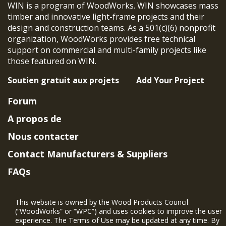
WIN is a program of WoodWorks. WIN showcases mass
timber and innovative light-frame projects and their
design and construction teams. As a 501(c)(6) nonprofit
organization, WoodWorks provides free technical
support on commercial and multi-family projects like
those featured on WIN.
Soutien gratuit aux projets
Add Your Project
Forum
A propos de
Nous contacter
Contact Manufacturers & Suppliers
FAQs
Member Benefits & Eligibility
This website is owned by the Wood Products Council
Project Eligibility Requirements
(“WoodWorks” or “WPC”) and uses cookies to improve the user
experience. The Terms of Use may be updated at any time. By
Politique de confidentialité
|
Conditions