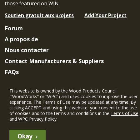
those featured on WIN.
Soutien gratuit aux projets
Add Your Project
Forum
A propos de
Nous contacter
Contact Manufacturers & Suppliers
FAQs
Member Benefits & Eligibility
This website is owned by the Wood Products Council
Project Eligibility Requirements
(“WoodWorks” or “WPC”) and uses cookies to improve the user
experience. The Terms of Use may be updated at any time. By
Politique de confidentialité
|
Conditions
clicking ACCEPT and using this website, you consent to the use
d'utilisation
of cookies and to the terms and conditions in the
Terms of Use
and
WPC Privacy Policy
.
Okay