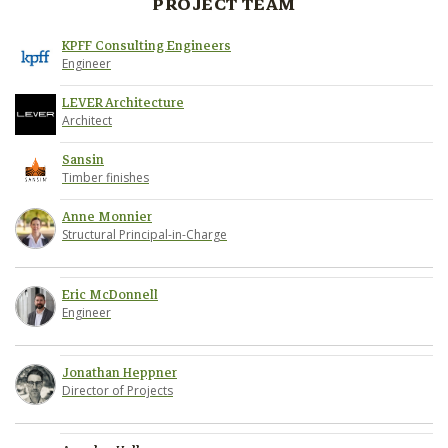
PROJECT TEAM
KPFF Consulting Engineers
Engineer
LEVER Architecture
Architect
Sansin
Timber finishes
Anne Monnier
Structural Principal-in-Charge
Eric McDonnell
Engineer
Jonathan Heppner
Director of Projects