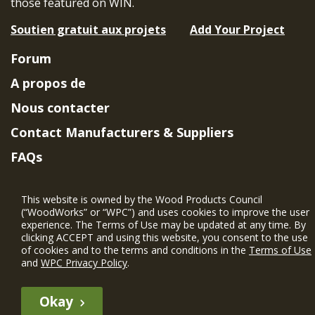
those featured on WIN.
Soutien gratuit aux projets
Add Your Project
Forum
A propos de
Nous contacter
Contact Manufacturers & Suppliers
FAQs
Member Benefits & Eligibility
This website is owned by the Wood Products Council
Project Eligibility Requirements
(“WoodWorks” or “WPC”) and uses cookies to improve the user
experience. The Terms of Use may be updated at any time. By
Politique de confidentialité
|
Conditions
clicking ACCEPT and using this website, you consent to the use
d'utilisation
of cookies and to the terms and conditions in the
Terms of Use
and
WPC Privacy Policy
.
Okay
The WIN member profile information provided by this site is for