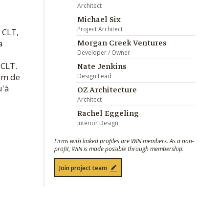
Architect
Michael Six
Project Architect
 CLT,
Morgan Creek Ventures
a
Developer / Owner
 CLT.
Nate Jenkins
ium de
Design Lead
u'à
OZ Architecture
Architect
Rachel Eggeling
Interior Design
Firms with linked profiles are WIN members. As a non-
profit, WIN is made possible through membership.
Join project team