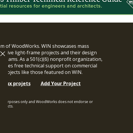
ram of WoodWorks. WIN showcases mass
vative light-frame projects and their design
n teams. As a 501(c)(6) nonprofit organization,
ides free technical support on commercial
y projects like those featured on WIN.
t aux projets
Add Your Project
ional purposes only and WoodWorks does not endorse or
rojects.