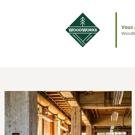
Vous 
WoodWo