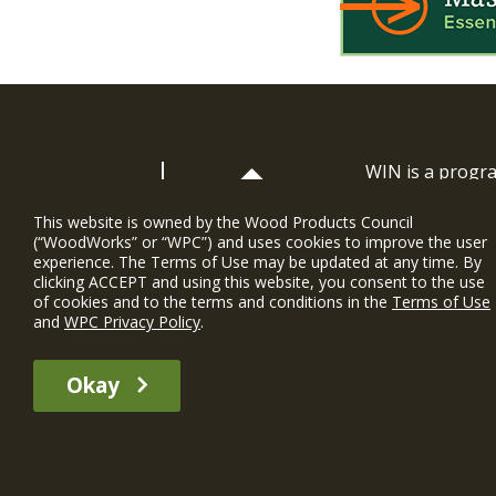
WIN is a prog
timber and inno
and constructio
This website is owned by the Wood Products Council
(“WoodWorks” or “WPC”) and uses cookies to improve the user
WoodWorks prov
experience. The Terms of Use may be updated at any time. By
and multi-famil
clicking ACCEPT and using this website, you consent to the use
of cookies and to the terms and conditions in the
Terms of Use
Soutien gratui
and
WPC Privacy Policy
.
The WIN member profile information provided by this site is for informat
Okay
recommend any particular WIN member or any WIN member’s company of p
© 2026 WoodWorks.