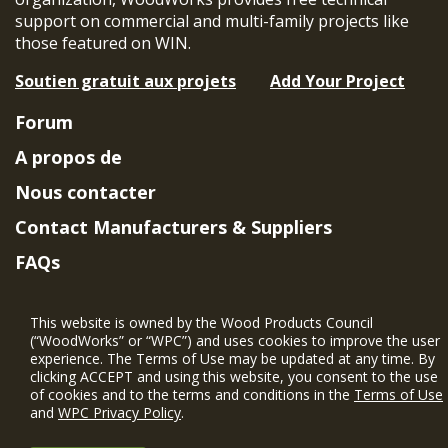
support on commercial and multi-family projects like
those featured on WIN.
Soutien gratuit aux projets
Add Your Project
Forum
A propos de
Nous contacter
Contact Manufacturers & Suppliers
FAQs
Member Benefits & Eligibility
This website is owned by the Wood Products Council
Project Eligibility Requirements
(“WoodWorks” or “WPC”) and uses cookies to improve the user
experience. The Terms of Use may be updated at any time. By
Politique de confidentialité
|
Conditions
clicking ACCEPT and using this website, you consent to the use
d'utilisation
of cookies and to the terms and conditions in the
Terms of Use
and
WPC Privacy Policy
.