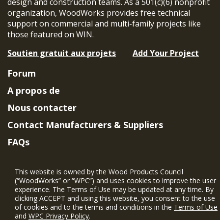
design and construction teams. As a 501(c)(6) nonprofit
organization, WoodWorks provides free technical
support on commercial and multi-family projects like
those featured on WIN.
Soutien gratuit aux projets
Add Your Project
Forum
A propos de
Nous contacter
Contact Manufacturers & Suppliers
FAQs
Member Benefits & Eligibility
This website is owned by the Wood Products Council
Project Eligibility Requirements
(“WoodWorks” or “WPC”) and uses cookies to improve the user
experience. The Terms of Use may be updated at any time. By
Politique de confidentialité
|
Conditions
clicking ACCEPT and using this website, you consent to the use
d'utilisation
of cookies and to the terms and conditions in the
Terms of Use
and
WPC Privacy Policy
.