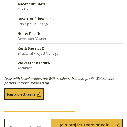
Ascent Builders
Contractor
Dave Hutchinson, SE
Prinicipal-in-Charge
Heller Pacific
Developer/Owner
Keith Bauer, SE
Structural Project Manager
RMW Architecture
Architect
Firms with linked profiles are WIN members. As a non-profit, WIN is made
possible through membership.
Join project team
Join project team or edit