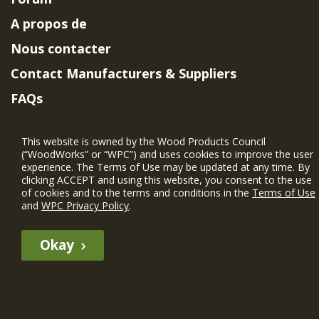
A propos de
Nous contacter
Contact Manufacturers & Suppliers
FAQs
Member Benefits & Eligibility
This website is owned by the Wood Products Council
Project Eligibility Requirements
(“WoodWorks” or “WPC”) and uses cookies to improve the user
experience. The Terms of Use may be updated at any time. By
Politique de confidentialité
|
Conditions
clicking ACCEPT and using this website, you consent to the use
d'utilisation
of cookies and to the terms and conditions in the
Terms of Use
and
WPC Privacy Policy
.
Okay
The WIN member profile information provided by this site is for
informational purposes only and WoodWorks does not endorse or
recommend any particular WIN member or any WIN member’s company
of projects.
© 2026 WoodWorks.