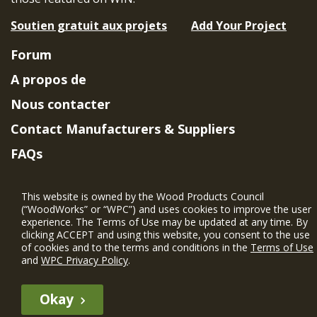
Soutien gratuit aux projets
Add Your Project
Forum
A propos de
Nous contacter
Contact Manufacturers & Suppliers
FAQs
Member Benefits & Eligibility
This website is owned by the Wood Products Council
Project Eligibility Requirements
(“WoodWorks” or “WPC”) and uses cookies to improve the user
experience. The Terms of Use may be updated at any time. By
Politique de confidentialité
|
Conditions
clicking ACCEPT and using this website, you consent to the use
d'utilisation
of cookies and to the terms and conditions in the
Terms of Use
and
WPC Privacy Policy
.
Okay
The WIN member profile information provided by this site is for