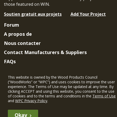
those featured on WIN.
Soutien gratuit aux projets
Add Your Project
Forum
A propos de
Nous contacter
Contact Manufacturers & Suppliers
FAQs
Member Benefits & Eligibility
This website is owned by the Wood Products Council
Project Eligibility Requirements
(“WoodWorks” or “WPC”) and uses cookies to improve the user
experience. The Terms of Use may be updated at any time. By
Politique de confidentialité
|
Conditions
clicking ACCEPT and using this website, you consent to the use
d'utilisation
of cookies and to the terms and conditions in the
Terms of Use
and
WPC Privacy Policy
.
Okay