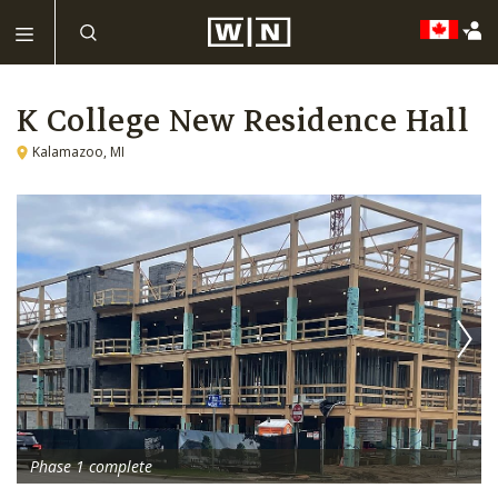
K College New Residence Hall
Kalamazoo, MI
Phase 1 complete