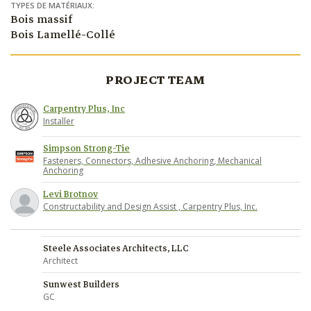
TYPES DE MATÉRIAUX:
Bois massif
Bois Lamellé-Collé
PROJECT TEAM
Carpentry Plus, Inc
Installer
Simpson Strong-Tie
Fasteners, Connectors, Adhesive Anchoring, Mechanical
Anchoring
Levi Brotnov
Constructability and Design Assist , Carpentry Plus, Inc.
Steele Associates Architects, LLC
Architect
Sunwest Builders
GC