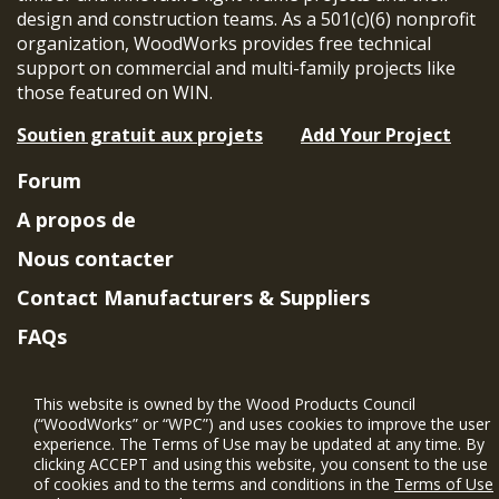
design and construction teams. As a 501(c)(6) nonprofit
organization, WoodWorks provides free technical
support on commercial and multi-family projects like
those featured on WIN.
Soutien gratuit aux projets
Add Your Project
Forum
A propos de
Nous contacter
Contact Manufacturers & Suppliers
FAQs
Member Benefits & Eligibility
This website is owned by the Wood Products Council
Project Eligibility Requirements
(“WoodWorks” or “WPC”) and uses cookies to improve the user
experience. The Terms of Use may be updated at any time. By
Politique de confidentialité
|
Conditions
clicking ACCEPT and using this website, you consent to the use
d'utilisation
of cookies and to the terms and conditions in the
Terms of Use