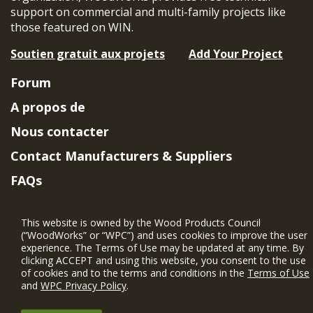
support on commercial and multi-family projects like
those featured on WIN.
Soutien gratuit aux projets
Add Your Project
Forum
A propos de
Nous contacter
Contact Manufacturers & Suppliers
FAQs
Member Benefits & Eligibility
This website is owned by the Wood Products Council
Project Eligibility Requirements
(“WoodWorks” or “WPC”) and uses cookies to improve the user
experience. The Terms of Use may be updated at any time. By
Politique de confidentialité
|
Conditions
clicking ACCEPT and using this website, you consent to the use
d'utilisation
of cookies and to the terms and conditions in the
Terms of Use
and
WPC Privacy Policy
.