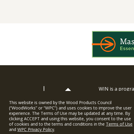
WIN is a prog
timber and inno
and constructio
This website is owned by the Wood Products Council
(“WoodWorks” or “WPC”) and uses cookies to improve the user
WoodWorks prov
experience. The Terms of Use may be updated at any time. By
and multi-famil
clicking ACCEPT and using this website, you consent to the use
of cookies and to the terms and conditions in the
Terms of Use
Soutien gratui
and
WPC Privacy Policy
.