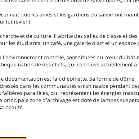
e positive dans le Centre de découverte Anishinabek, ont d
econnaît que les aînés et les gardiens du savoir ont main
i lui revient.
erche et de culture. Il abrite des salles de classe et des
ur les étudiants, un café, une galerie d'art et un espace
à l'environnement contrôlé, sont situées au cœur du bâti
thèque nationale des chefs, qui se trouve actuellement à
e de documentation est fait d'épinette. Sa forme de dôme
nt dressés dans les communautés anishinaabe pendant de
faîtières parallèles, qui représentent les énergies mascu
e la principale zone d'archivage est doté de lampes suspe
sa beauté.