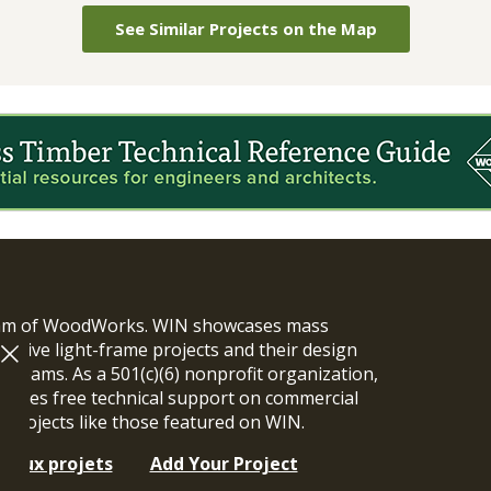
See Similar Projects on the Map
ram of WoodWorks. WIN showcases mass
vative light-frame projects and their design
n teams. As a 501(c)(6) nonprofit organization,
ides free technical support on commercial
y projects like those featured on WIN.
t aux projets
Add Your Project