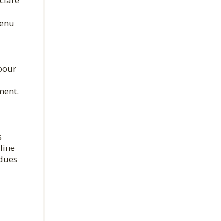
éclaré
tenu
 pour
ment.
s
line
ndues