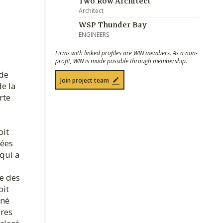
Two Row Architect
Architect
WSP Thunder Bay
ENGINEERS
Firms with linked profiles are WIN members. As a non-
profit, WIN is made possible through membership.
 de
Join project team
de la
rte
oit
dées
qui a
re des
oit
nné
bres