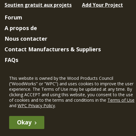
Soutien gratuit aux projets
Add Your Project
Forum
A propos de
Nous contacter
Contact Manufacturers & Suppliers
FAQs
Member Benefits & Eligibility
This website is owned by the Wood Products Council
Project Eligibility Requirements
(“WoodWorks” or “WPC”) and uses cookies to improve the user
experience. The Terms of Use may be updated at any time. By
Politique de confidentialité
|
Conditions
clicking ACCEPT and using this website, you consent to the use
d'utilisation
of cookies and to the terms and conditions in the
Terms of Use
and
WPC Privacy Policy
.
Okay
The WIN member profile information provided by this site is for
informational purposes only and WoodWorks does not endorse or