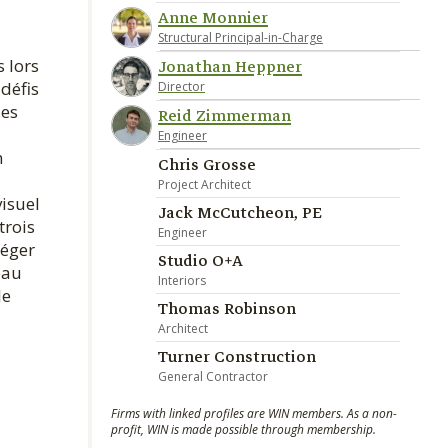
Anne Monnier
Structural Principal-in-Charge
s lors
Jonathan Heppner
défis
Director
les
Reid Zimmerman
Engineer
n
Chris Grosse
Project Architect
visuel
Jack McCutcheon, PE
trois
Engineer
léger
Studio O+A
eau
Interiors
le
Thomas Robinson
Architect
Turner Construction
General Contractor
Firms with linked profiles are WIN members. As a non-
profit, WIN is made possible through membership.