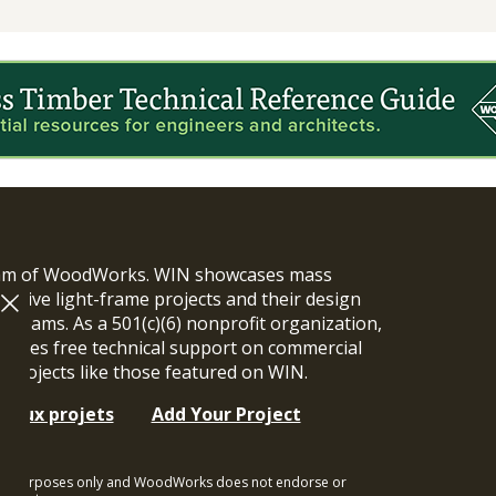
ram of WoodWorks. WIN showcases mass
vative light-frame projects and their design
n teams. As a 501(c)(6) nonprofit organization,
ides free technical support on commercial
y projects like those featured on WIN.
t aux projets
Add Your Project
ional purposes only and WoodWorks does not endorse or