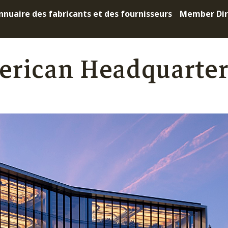
nnuaire des fabricants et des fournisseurs
Member Dir
erican Headquarter