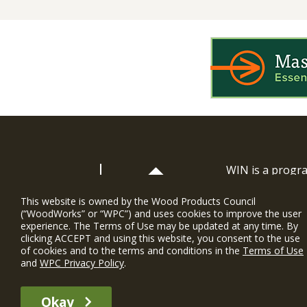
WIN is a prog
timber and inno
and constructio
This website is owned by the Wood Products Council
(“WoodWorks” or “WPC”) and uses cookies to improve the user
WoodWorks prov
experience. The Terms of Use may be updated at any time. By
and multi-famil
clicking ACCEPT and using this website, you consent to the use
of cookies and to the terms and conditions in the
Terms of Use
Soutien gratui
and
WPC Privacy Policy
.
The WIN member profile information provided by this site is for informat
Okay