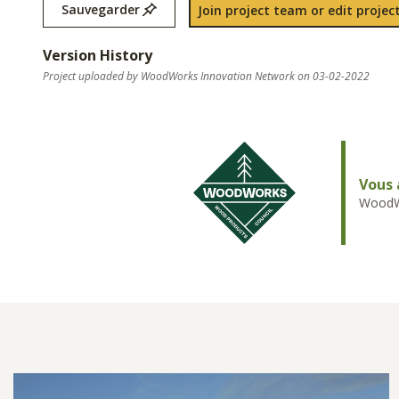
Sauvegarder
Join project team or edit project
Version History
Project uploaded by WoodWorks Innovation Network on 03-02-2022
Vous 
WoodWo