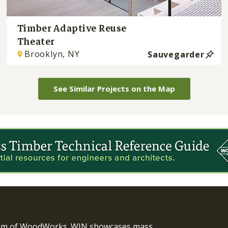
Timber Adaptive Reuse
Theater
Brooklyn, NY
Sauvegarder
See Similar Projects on the Map
ram of WoodWorks. WIN showcases mass