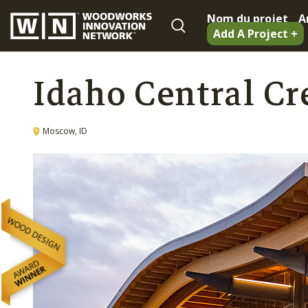
Nom du projet
A
Add A Project +
Idaho Central Cr
Moscow, ID