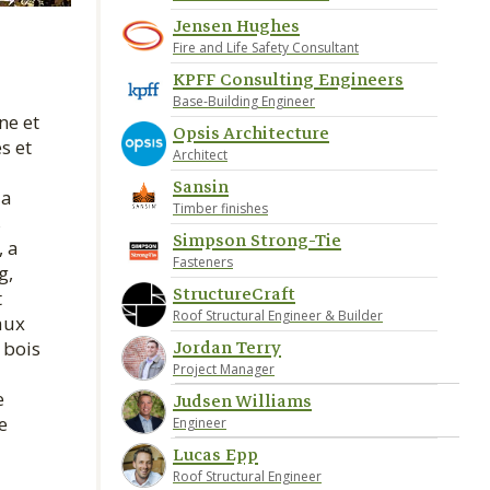
Jensen Hughes
Fire and Life Safety Consultant
KPFF Consulting Engineers
Base-Building Engineer
ne et
Opsis Architecture
s et
Architect
Sansin
 a
Timber finishes
s
Simpson Strong-Tie
, a
Fasteners
g,
StructureCraft
t
Roof Structural Engineer & Builder
aux
Jordan Terry
 bois
Project Manager
e
Judsen Williams
e
Engineer
Lucas Epp
Roof Structural Engineer