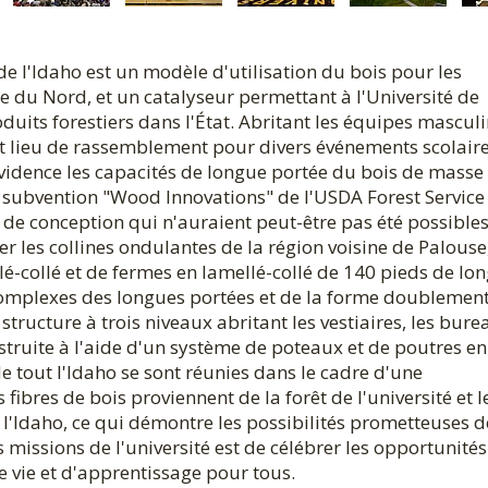
de l'Idaho est un modèle d'utilisation du bois pour les
e du Nord, et un catalyseur permettant à l'Université de
oduits forestiers dans l'État. Abritant les équipes masculi
 et lieu de rassemblement pour divers événements scolaire
vidence les capacités de longue portée du bois de masse
 subvention "Wood Innovations" de l'USDA Forest Service
 de conception qui n'auraient peut-être pas été possible
er les collines ondulantes de la région voisine de Palouse
lé-collé et de fermes en lamellé-collé de 140 pieds de lon
omplexes des longues portées et de la forme doublemen
tructure à trois niveaux abritant les vestiaires, les bure
nstruite à l'aide d'un système de poteaux et de poutres en
e tout l'Idaho se sont réunies dans le cadre d'une
fibres de bois proviennent de la forêt de l'université et l
e l'Idaho, ce qui démontre les possibilités prometteuses d
s missions de l'université est de célébrer les opportunités
 vie et d'apprentissage pour tous.